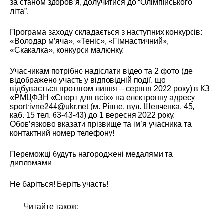
за станом здоров’я, долучитися до “Олімпійського
літа”.
Програма заходу складається з наступних конкурсів:
«Володар м’яча», «Теніс», «Гімнастичний»,
«Скакалка», конкурси малюнку.
Учасникам потрібно надіслати відео та 2 фото (де
відображено участь у відповідній події, що
відбувається протягом липня – серпня 2022 року) в КЗ
«РМЦФЗН «Спорт для всіх» на електронну адресу
sportrivne244@ukr.net
(м. Рівне, вул. Шевченка, 45,
каб. 15 тел. 63-43-43) до 1 вересня 2022 року.
Обов’язково вказати прізвище та ім’я учасника та
контактний номер телефону!
Переможці будуть нагороджені медалями та
дипломами.
Не баріться! Беріть участь!
Читайте також: