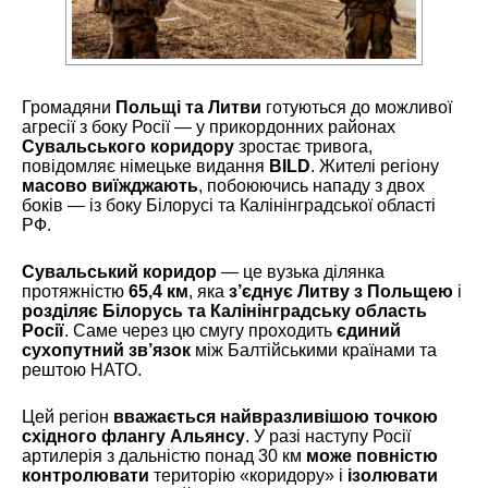
Громадяни
Польщі та Литви
готуються до можливої
агресії з боку Росії — у прикордонних районах
Сувальського коридору
зростає тривога,
повідомляє німецьке видання
BILD
. Жителі регіону
масово виїжджають
, побоюючись нападу з двох
боків — із боку Білорусі та Калінінградської області
РФ.
Сувальський коридор
— це вузька ділянка
протяжністю
65,4 км
, яка
з’єднує Литву з Польщею
і
розділяє Білорусь та Калінінградську область
Росії
. Саме через цю смугу проходить
єдиний
сухопутний зв’язок
між Балтійськими країнами та
рештою НАТО.
Цей регіон
вважається найвразливішою точкою
східного флангу Альянсу
. У разі наступу Росії
артилерія з дальністю понад 30 км
може повністю
контролювати
територію «коридору» і
ізолювати