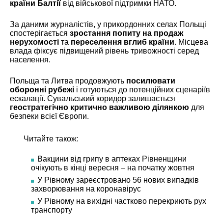
країни Балтії
від військової підтримки НАТО.
За даними журналістів, у прикордонних селах Польщі
спостерігається
зростання попиту на продаж
нерухомості
та
переселення вглиб країни
. Місцева
влада фіксує підвищений рівень тривожності серед
населення.
Польща та Литва продовжують
посилювати
оборонні рубежі
і готуються до потенційних сценаріїв
ескалації. Сувальський коридор залишається
геостратегічно критично важливою ділянкою
для
безпеки всієї Європи.
Читайте також:
Вакцини від грипу в аптеках Рівненщини
очікують в кінці вересня – на початку жовтня
У Рівному зареєстровано 56 нових випадків
захворювання на коронавірус
У Рівному на вихідні частково перекриють рух
транспорту