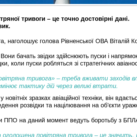
ряної тривоги – це точно достовірні дані.
зик.
а, наголошує голова Рівненської ОВА Віталій К
Вони бачать звідки здійснюють пуски і напрямок
ки, коли пуски робляться зі стратегічних авіано
«повітряна тривога» – треба вживати заходів в
мінює тактику дій через великі втрати.
 у новітніх зразках авіаційної техніки, він вдає
едення розвідки та націлювання на об’єкти ураж
би ППО на даний момент ведуть боротьбу з БПЛ
а оголошена повітряна тривога – це значить, 