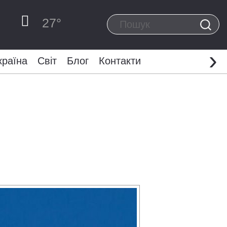
27
°
›
країна
Світ
Блог
Контакти