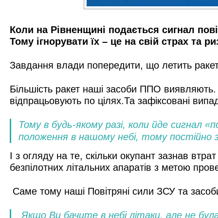
Коли на Рівненщині подається сигнал повіт
Тому ігнорувати їх – це на свій страх та ри
Завдання влади попередити, що летить ракет
Більшість ракет наші засоби ППО виявляють. 
відпрацьовують по цілях.Та зафіксовані випад
Тому в будь-якому разі, коли йде сигнал 
положення в нашому небі, тому постійно з
І з огляду на те, скільки окупант зазнав втрат
безпілотних літальних апаратів з метою пров
Саме тому наші Повітряні сили ЗСУ та засо
Якщо Ви бачите в небі літаки, але не бул