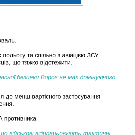
оваль.
 польоту та спільно з авіацією ЗСУ
сців, що тяжко відстежити.
ласної безпеки.Ворог не має домінуючого
ться до менш вартісного застосування
ення.
А противника.
що військові відпрацьовують тактичні