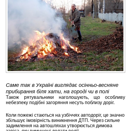
Саме так в Україні виглядає осінньо-весняне
прибирання біля хати, на городі чи в полі
Також рятувальники наголошують, що особливу
небезпеку подібні загоряння несуть поблизу доріг.
Коли пожежі стаються на узбіччях автодоріг, це значно
збільшує імовірність виникнення ДТП. Через сильне
задимлення на автошляхах утворюється димова
завіса, яку вимушені долати водії.