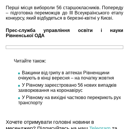
Перші місця вибороли 56 старшокласників. Попереду
– підготовка переможців до ІІІ Всеукраїнського етапу
конкурсу, який відбудеться в березні-квітні у Києві.
Прес-служба управління освіти і науки
Рівненської ОДА
Читайте також:
Вакцини від грипу в аптеках Рівненщини
очікують в кінці вересня – на початку жовтня
У Рівному зареєстровано 56 нових випадків
захворювання на коронавірус
У Рівному на вихідні частково перекриють рух
транспорту
Хочете отримувати головні новини в
месенджер? Підписуйтесь на наш
Telegram
та