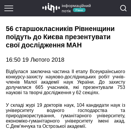
інформаційний
потік
Рівне
56 старшокласників Рівненщини
поїдуть до Києва презентувати
свої дослідження МАН
16:50 19 Лютого 2018
Відбулася заключна частина ІІ етапу Всеукраїнського
конкурсу-захисту науково-дослідницьких робіт учнів-
членів Малої академії наук України. До захисту
долучилися 665 учасників, які презентували 753
наукові та творчі дослідження у 62 секціях.
У складі журі 19 докторів наук, 104 кандидати наук із
університету водного господарства та
природокористування, гуманітарного університету,
економіко-гуманітарного університету імені акад.
С.Дем’янчука та Острозької академії.