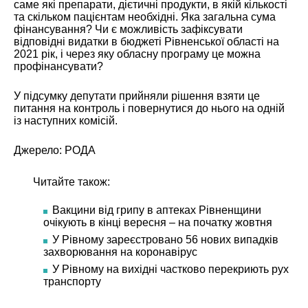
саме які препарати, дієтичні продукти, в якій кількості
та скільком пацієнтам необхідні. Яка загальна сума
фінансування? Чи є можливість зафіксувати
відповідні видатки в бюджеті Рівненської області на
2021 рік, і через яку обласну програму це можна
профінансувати?
У підсумку депутати прийняли рішення взяти це
питання на контроль і повернутися до нього на одній
із наступних комісій.
Джерело:
РОДА
Читайте також:
Вакцини від грипу в аптеках Рівненщини
очікують в кінці вересня – на початку жовтня
У Рівному зареєстровано 56 нових випадків
захворювання на коронавірус
У Рівному на вихідні частково перекриють рух
транспорту