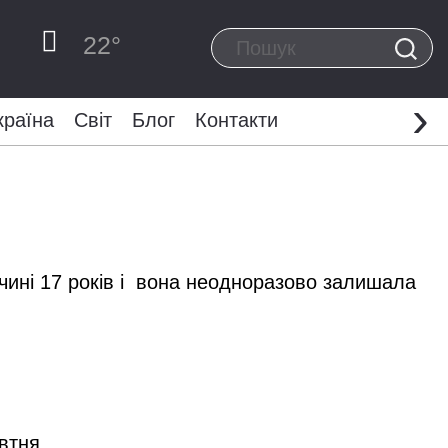
22
°
›
країна
Світ
Блог
Контакти
вчині 17 років і вона неодноразово залишала
овтня