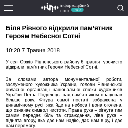
інформаційний
потік
Рівне
Біля Рівного відкрили пам’ятник
Героям Небесної Сотні
10:20 7 Травня 2018
У селі Оржів Рівненського району 6 травня урочисто
відкрили пам’ятник Героям Небесної Сотні.
За словами автора монументальної роботи,
заслуженого художника України, голови Рівненської
обласної організації національної спілки художників
України Петра Подолець, над пам’ятником працював
більше року. Фігура самої постаті зображена у
динамічному русі, яка йде на небеса і вона оголена,
що означає символ чистоти. Права рука – зігнута тим
самим передає біль та страждання, ліва рука –
піднята вгору, яка дає нам надію, дає нам віру, і дає
нам перемогу.