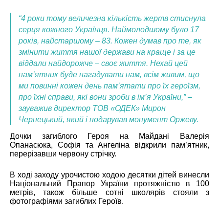
“4 роки тому величезна кількість жертв стиснула
серця кожного Українця. Наймолодшому було 17
років, найстаршому – 83. Кожен думав про те, як
змінити життя нашої держави на краще і за це
віддали найдорожче – своє життя. Нехай цей
пам’ятник буде нагадувати нам, всім живим, що
ми повинні кожен день пам’ятати про їх героїзм,
про їхні справи, які вони зроби в ім’я України,” –
зауважив директор ТОВ «ОДЕК» Мирон
Чернецький, який і подарував монумент Оржеву.
Дочки загиблого Героя на Майдані Валерія
Опанасюка, Софія та Ангеліна відкрили пам’ятник,
перерізавши червону стрічку.
В ході заходу урочистою ходою десятки дітей винесли
Національний Прапор України протяжністю в 100
метрів, також більше сотні школярів стояли з
фотографіями загиблих Героїв.