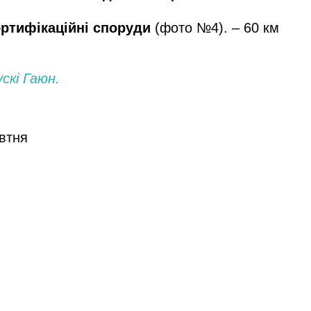
ртифікаційні споруди
(фото №4). – 60 км
скі Гаюн.
овтня