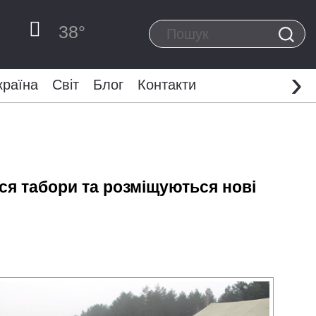
38
°
›
країна
Світ
Блог
Контакти
ся табори та розміщуються нові