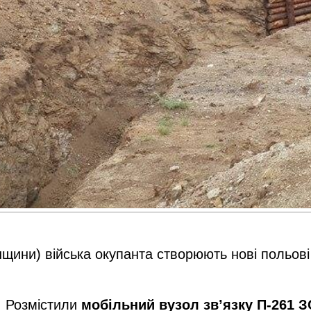
енщини) війська окупанта створюють нові польові
. Розмістили
мобільний вузол зв’язку П-261 З