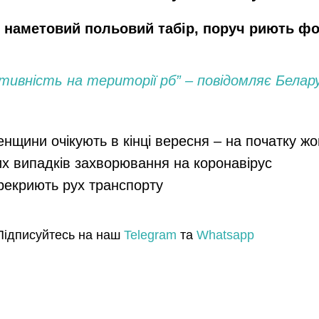
ь
наметовий польовий табір
, поруч риють фо
тивність на території рб” – повідомляє Белару
енщини очікують в кінці вересня – на початку ж
их випадків захворювання на коронавірус
ерекриють рух транспорту
Підписуйтесь на наш
Telegram
та
Whatsapp