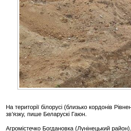
На території білорусі (близько кордонів Рівн
зв’язку, пише Беларускі Гаюн.
Агромістечко Богдановка (Лунінецький район)