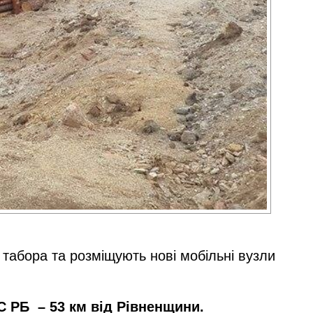
 табора та розміщують нові мобільні вузли
С РБ
– 53 км від Рівненщини.