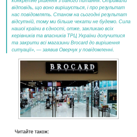
конкретне рішення з даного питання. Отримали
відповідь, що воно вирішується, і про результат
нас повідомлять. Станом на сьогодні результат
відсутній, тому ми більше чекати не будемо. Сила
нашої країни в єдності, отже, закликаю всіх
керівників та власників ТРЦ України долучитися
та закрити всі магазини Brocard до вирішення
ситуації», — заявив Оверчук у повідомленні.
Читайте також: