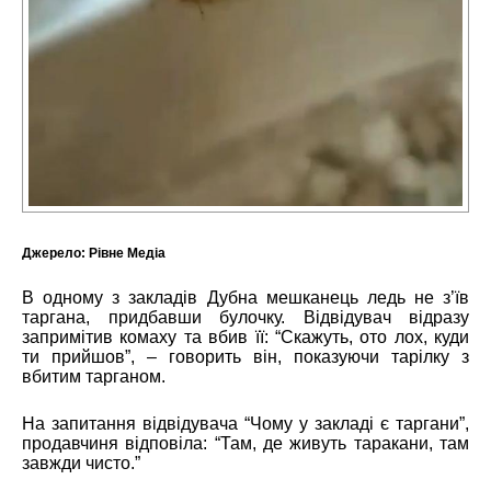
Джерело:
Рівне Медіа
В одному з закладів Дубна мешканець ледь не з’їв
таргана, придбавши булочку. Відвідувач відразу
запримітив комаху та вбив її: “Скажуть, ото лох, куди
ти прийшов”, – говорить він, показуючи тарілку з
вбитим тарганом.
На запитання відвідувача “Чому у закладі є таргани”,
продавчиня відповіла: “Там, де живуть таракани, там
завжди чисто.”