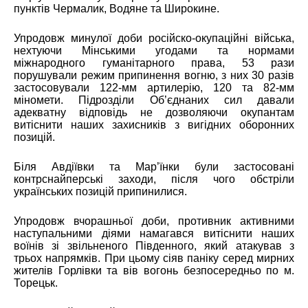
пунктів Чермалик, Водяне та Широкине.
Упродовж минулої доби російско-окупаційні війська,
нехтуючи Мінськими угодами та нормами
міжнародного гуманітарного права, 53 рази
порушували режим припинення вогню, з них 30 разів
застосовували 122-мм артилерію, 120 та 82-мм
міномети. Підрозділи Об’єднаних сил давали
адекватну відповідь не дозволяючи окупантам
витіснити наших захисників з вигідних оборонних
позицій.
Біля Авдіївки та Мар’їнки були застосовані
контрснайперські заходи, після чого обстріли
українських позицій припинилися.
Упродовж вчорашньої доби, противник активними
наступальними діями намагався витіснити наших
воїнів зі звільненого Південного, який атакував з
трьох напрямків. При цьому сіяв паніку серед мирних
жителів Горлівки та вів вогонь безпосередньо по м.
Торецьк.