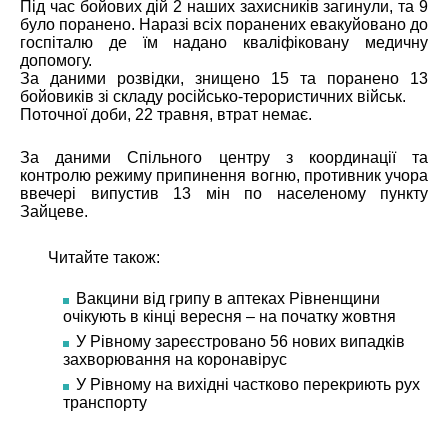
Під час бойових дій 2 наших захисників загинули, та 9
було поранено. Наразі всіх поранених евакуйовано до
госпіталю де їм надано кваліфіковану медичну
допомогу.
За даними розвідки, знищено 15 та поранено 13
бойовиків зі складу російсько-терористичних військ.
Поточної доби, 22 травня, втрат немає.
За даними Спільного центру з координації та
контролю режиму припинення вогню, противник учора
ввечері випустив 13 мін по населеному пункту
Зайцеве.
Читайте також:
Вакцини від грипу в аптеках Рівненщини
очікують в кінці вересня – на початку жовтня
У Рівному зареєстровано 56 нових випадків
захворювання на коронавірус
У Рівному на вихідні частково перекриють рух
транспорту