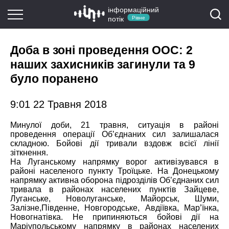
інформаційний
потік
Рівне
Доба в зоні проведення ООС: 2
наших захисників загинули та 9
було поранено
9:01 22 Травня 2018
Минулої доби, 21 травня, ситуація в районі
проведення операції Об’єднаних сил залишалася
складною. Бойові дії тривали вздовж всієї лінії
зіткнення.
На Луганському напрямку ворог активізувався в
районі населеного пункту Троїцьке. На Донецькому
напрямку активна оборона підрозділів Об’єднаних сил
тривала в районах населених пунктів Зайцеве,
Луганське, Новолуганське, Майорськ, Шуми,
Залізне,
Південне, Новгородське, Авдіївка, Мар’їнка,
Новогнатівка. Не припиняються бойові дії на
Маріупольському напрямку в районах населених