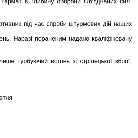
м гармат в глибину оборони Об’єднаних сил.
ротивник під час спроби штурмових дій наших
нень. Наразі пораненим надано кваліфіковану
лише турбуючий вогонь зі стрілецької зброї,
овтня