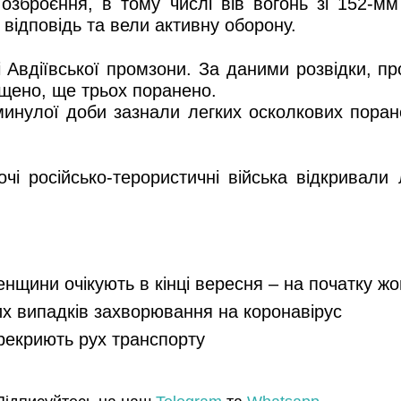
 озброєння, в тому числі вів вогонь зі 152-м
відповідь та вели активну оборону.
ні Авдіївської промзони. За даними розвідки, п
ищено, ще трьох поранено.
минулої доби зазнали легких осколкових пора
чі російсько-терористичні війська відкривали 
енщини очікують в кінці вересня – на початку ж
их випадків захворювання на коронавірус
ерекриють рух транспорту