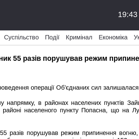
19:43
Суспільство
Події
Кримінал
Економіка
У
вник 55 разів порушував режим припин
проведення операції Об’єднаних сил залишалася
у напрямку, в районах населених пунктів Зайц
в районі населеного пункту Попасна, що на Л
 55 разів порушував режим припинення вогню,