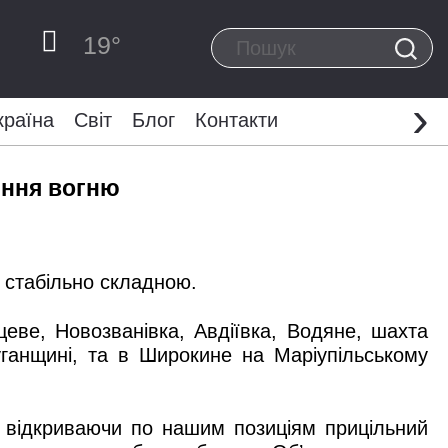
19
°
›
країна
Світ
Блог
Контакти
ення вогню
 стабільно складною.
еве, Новозванівка, Авдіївка, Водяне, шахта
уганщині, та в Широкине на Маріупільському
 відкриваючи по нашим позиціям прицільний