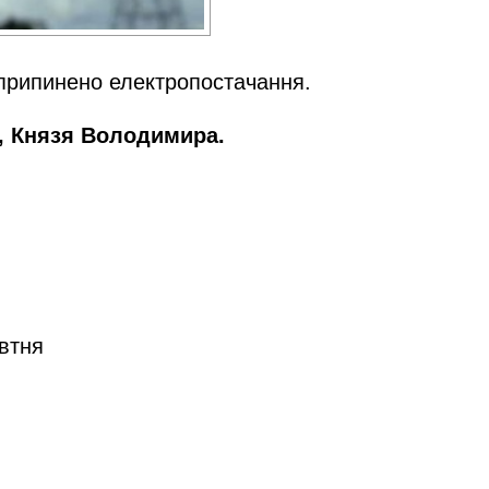
 припинено електропостачання.
, Князя Володимира.
овтня