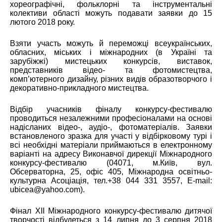
хореографічні, фольклорні та інструментальні
колективи області можуть подавати заявки до 15
лютого 2018 року.
Взяти участь можуть й переможці всеукраїнських,
обласних, міських і міжнародних (в Україні та
зарубіжжі) мистецьких конкурсів, виставок,
представників відео- та фотомистецтва,
комп’ютерного дизайну, різних видів образотворчого і
декоративно-прикладного мистецтва.
Відбір учасників фіналу конкурсу-фестивалю
проводиться незалежними професіоналами на основі
надісланих відео-, аудіо-, фотоматеріалів. Заявки
встановленого зразка для участі у відбірковому турі і
всі необхідні матеріали приймаються в електронному
варіанті на адресу Виконавчої дирекції Міжнародного
конкурсу-фестивалю (04071, м.Київ, вул.
Обсерваторна, 25, офіс 405, Міжнародна освітньо-
культурна Асоціація, тел.+38 044 331 3557, E-mail:
ubicea@yahoo.com
).
Фінал XІІ Міжнародного конкурсу-фестивалю дитячої
творчості відбудеться з 14 липня до 3 серпня 2018