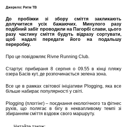
Джерело:
Ритм ТВ
До пробіжки зі збору сміття закликають
долучитися усіх бажаючих. Минулого разу
подібний забіг проводили на Пагорбі слави, цього
разу
частину сміття будуть відразу сортувати,
щоб надалі передати його на подальшу
переробку.
Про це повідомляє
Rivne Running Club
.
Стартує прибираня 8 серпня о 09.55 в кінці пляжу
озера Басів кут, де розпочинається зелена зона.
Все це в рамках світової ініціативи Plogging, яка все
більше набирає популярності у світі.
Plogging (плоггінг) – поєднання екологічного та фітнес
рухів, що полягає в бігу в неквапливому темпі зі
збиранням сміття вздовж свого маршруту.
Читайте також: