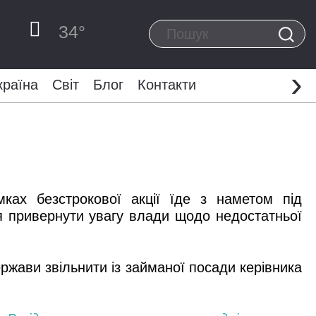
34
°
›
країна
Світ
Блог
Контакти
ках безстрокової акції їде з наметом під
ся привернути увагу влади щодо недостатньої
ржави звільнити із займаної посади керівника