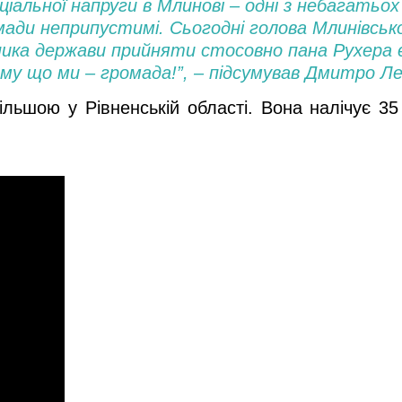
соціальної напруги в Млинові – одні з небагатьо
мади неприпустимі. Сьогодні голова Млинівсько
ника держави прийняти стосовно пана Рухера є
ому що ми – громада!”, – підсумував Дмитро Л
льшою у Рівненській області. Вона налічує 3