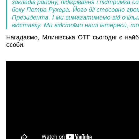
закладів району, підігрівання і підтримка 
боку Петра Рухера. Його дії стосовно гро
Президента. І ми вимагатимемо від очіль
відставку. Ми відстоїмо наші інтереси, т
Нагадаємо, Млинівська ОТГ сьогодні є найбі
особи.