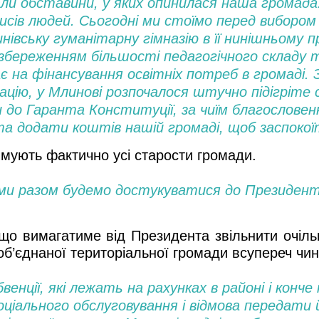
ли обставини, у яких опинилася наша громада.
писів людей. Сьогодні ми стоїмо перед вибором
инівську гуманітарну гімназію в її нинішньому 
збереженням більшості педагогічного складу 
є на фінансування освітніх потреб в громаді. З
ацію, у Млинові розпочалося штучно підігріте с
и до Гаранта Конституції, за чиїм благослове
 додати коштів нашій громаді, щоб заспокоїт
римують фактично усі старости громади.
 ми разом будемо достукуватися до Президента
що вимагатиме від Президента звільнити очіль
об’єднаної територіальної громади всупереч чи
бвенції, які лежать на рахунках в районі і конч
соціального обслуговування і відмова передати