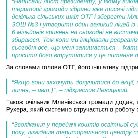
“Написали лист президенту, у якому викла
території громади зібрано вже тисячі під
декілька сільських шкіл ОТГ і зберегти Мл
ЗОШ №3 і утворити один великий ліцей із 
6 мільйонів гривень на сьогодні не вистача
збираюся. Тож коли ми ініціювали реорганіз
сьогодні все, що мені залишається – їхат
просити його втрутитися у це питання та
За словами голови ОТГ, його ініціативу підт
“Якщо вони захочуть долучитися до акції,
липня, – авт.)”, – підкреслив Левицький.
Також очільник Млинівської громади додав, 
Рухера, який системно втручається в роботу 
“Зволікання у передачі коштів освітньої су
року, ліквідація територіального центру 