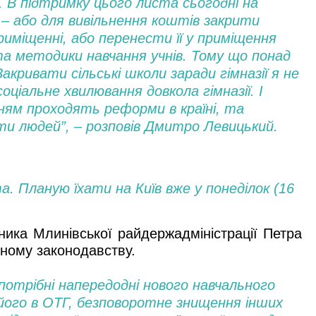
 В підтримку цього листа сьогодні на
 – або для вивільнення коштів закрити
приміщенні, або перенести її у приміщення
та методики навчання учнів. Тому що понад
акривати сільські школи заради гімназії я не
оціальне хвилювання довкола гімназії. І
нням проходять реформи в країні, та
и людей”, – розповів Дмитро Левицький.
. Планую їхати на Київ вже у понеділок (16
ника Млинівської райдержадміністрації Петра
нному законодавству.
е потрібні напередодні нового навчального
 його в ОТГ, безповоротне знищення інших