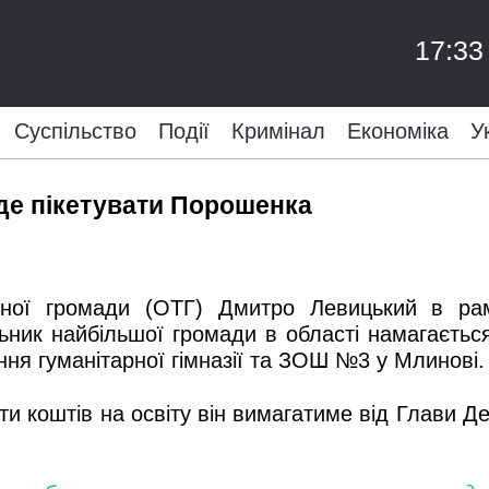
17:33
Суспільство
Події
Кримінал
Економіка
У
де пікетувати Порошенка
льної громади (ОТГ) Дмитро Левицький в рам
ьник найбільшої громади в області намагаєть
ння гуманітарної гімназії та ЗОШ №3 у Млинові.
и коштів на освіту він вимагатиме від Глави Де