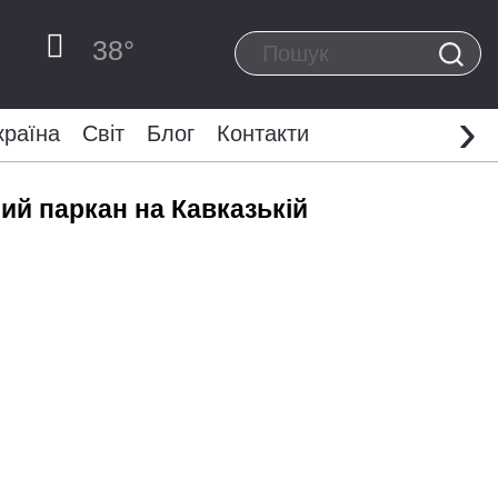
38
°
›
країна
Світ
Блог
Контакти
ий паркан на Кавказькій