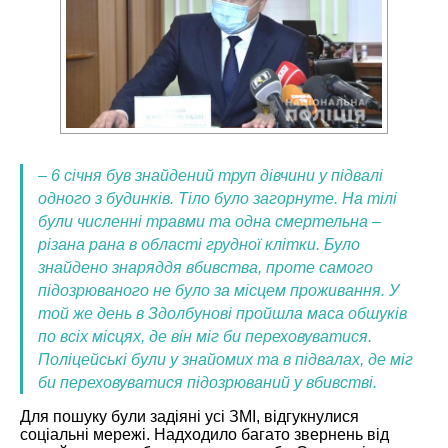
– 6 січня був знайдений труп дівчини у підвалі
одного з будинків. Тіло було загорнуте. На тілі
були численні травми та одна смертельна –
різана рана в області грудної клітки. Було
знайдено знаряддя вбивства, проте самого
підозрюваного не було за місцем проживання. У
той же день в Здолбунові пройшла маса обшуків
по всіх місцях, де він міг би переховуватися.
Поліцейські були у знайомих та в підвалах, де міг
би переховуватися підозрюваний у вбивстві.
Для пошуку були задіяні усі ЗМІ, відгукнулися
соціальні мережі. Надходило багато звернень від