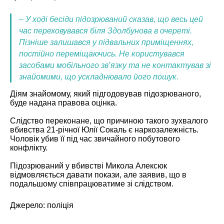
– У ході бесіди підозрюваний сказав, що весь цей
час переховувався біля Здолбунова в очереті.
Пізніше залишався у підвальних приміщеннях,
постійно переміщаючись. Не користувався
засобами мобільного зв’язку та не контактував зі
знайомими, що ускладнювало його пошук.
Діям знайомому, який підгодовував підозрюваного,
буде надана правова оцінка.
Слідство переконане, що причиною такого зухвалого
вбивства 21-річної Юлії Сокаль є наркозалежність.
Чоловік убив її під час звичайного побутового
конфлікту.
Підозрюваний у вбивстві Микола Алексюк
відмовляється давати покази, але заявив, що в
подальшому співпрацюватиме зі слідством.
Джерело: поліція