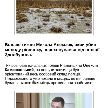
Більше тижня Микола Алексюк, який убив
молоду рівнянку, переховувався від поліції
Здолбунова.
Як розповів начальник поліції Рівненщини
Олексій
Камишанський
, на пошуки злочинця був
орієнтований весь особовий склад поліції.
Підозрюваного уже чекали в місцях, де він раніше
бував, а також біля місць проживання знайомих: