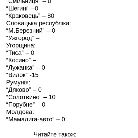
“Смільниця” – 0
“Шегині” –0
“Краковець” – 80
Словацька республіка:
“М.Березний” – 0
“Ужгород” –
Угорщина:
“Тиса” – 0
“Косино” –
“Лужанка” – 0
“Вилок” -15
Румунія:
“Дяково” – 0
“Солотвино” – 10
“Порубне” – 0
Молдова:
“Мамалига-авто” – 0
Читайте також: