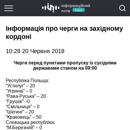
інформаційний
потік
Рівне
Інформація про черги на західному
кордоні
10:28 20 Червня 2018
Черги перед пунктами пропуску із сусідніми
державами станом на 09:00
Республіка Польща:
“Устилуг” – 20
“Угринів” – 0
“Рава-Руська” – 20
“Грушів” –0
“Смільниця” – 0
“Шегині” – 20
“Краковець” – 50
Словацька республіка:
“М.Березний” – 0