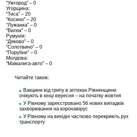
“Ужгород” – 0
Угорщина:
“Тиса” – 20
“Косино” – 20
“Лужанка” – 0
“Вилок” – 0
Румунія:
“Дяково” – 0
“Солотвино” – 0
“Порубне” – 0
Молдова:
“Мамалига-авто” – 0
Читайте також:
Вакцини від грипу в аптеках Рівненщини
очікують в кінці вересня – на початку жовтня
У Рівному зареєстровано 56 нових випадків
захворювання на коронавірус
У Рівному на вихідні частково перекриють рух
транспорту