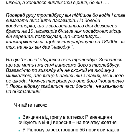
шкода, а хотілося викликати в ринг, бо він ….
Посеред руху тролейбусу він підійшов до водія і став
вимагати висадити пасажирів. На доводи
кондукторки, що з сьогоднішнього дня дозволено
брати на 10 пасажирів більше ніж посадочних місць
він верещав, погрожував, що «понаписує»,
«наскаржиться», щоб їх «штрафанули на 18000» , як
тих, на яких він дав “наводку “.
На цю “пенсію” обурився весь тролейбус. Здавалося ,
що ще мить і ми самі винесемо його з тролейбусу.
Взагалі-то по вигляду він не схожий на людину з
мінімалкою, але якщо б навіть він з таких, мені його
не шкода. Чомусь так різануло оте його “понаписую
“. Якось відразу згадалися часи доносів , не зважаючи
на обставини!!!
Читайте також:
Вакцини від грипу в аптеках Рівненщини
очікують в кінці вересня – на початку жовтня
У Рівному зареєстровано 56 нових випадків