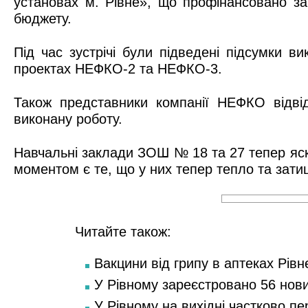
установах м. Рівне», що профінансовано за 
бюджету.
Під час зустрічі були підведені підсумки в
проектах НЕФКО-2 та НЕФКО-3.
Також представники компанії НЕФКО відві
виконану роботу.
Навчальні заклади ЗОШ № 18 та 27 тепер яскр
моментом є те, що у них тепер тепло та зати
Читайте також:
Вакцини від грипу в аптеках Рівн
У Рівному зареєстровано 56 нов
У Рівному на вихідні частково п