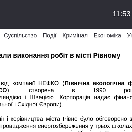
11:53
Суспільство
Події
Кримінал
Економіка
У
ли виконання робіт в місті Рівному
 від компанії НЕФКО (
Північна екологічна 
CO
), створена в 1990 році 
нляндією і Швецією. Корпорація надає фінан
ьної і Східної Європи).
нії і керівництва міста Рівне було обговорено
провадження енергозбереження у трьох школах