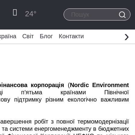
24
°
›
країна
Світ
Блог
Контакти
фінансова корпорація
(
Nordic Environment
п’ятьма країнами Північної
сову підтримку різним екологічно важливим
 завершення робіт з повної термомодернізації
 та системи енергоменеджменту в бюджетних