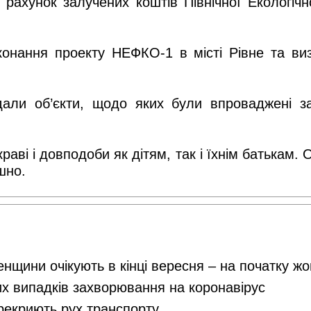
рахунок залучених коштів Північної Екологіч
иконання проекту НЕФКО-1 в місті Рівне та в
дали об’єкти, щодо яких були впроваджені з
аві і довподоби як дітям, так і їхнім батькам
шно.
енщини очікують в кінці вересня – на початку ж
их випадків захворювання на коронавірус
ерекриють рух транспорту