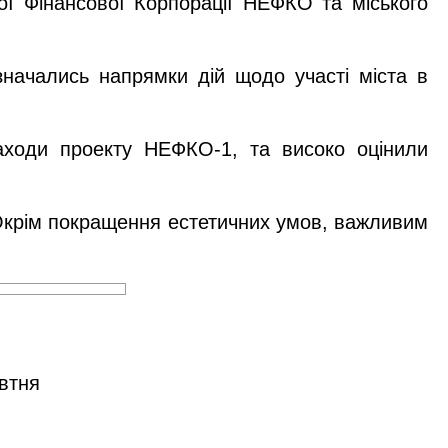
ної Фінансової Корпорації НЕФКО та міського
изначались напрямки дій щодо участі міста в
аходи проекту НЕФКО-1, та високо оцінили
. Окрім покращення естетичних умов, важливим
овтня