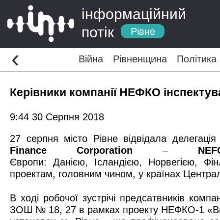
інформаційний
потік
Рівне
‹
Війна
Рівненщина
Політика
Керівники компанії НЕФКО інспектува
9:44 30 Серпня 2018
27 серпня місто Рівне відвідала делегація
Finance Corporation
–
NEF
Європи: Данією, Ісландією, Норвегією, Фі
проектам, головним чином, у країнах Централ
В ході робочої зустрічі предсатвників компа
ЗОШ № 18, 27 в рамках проекту НЕФКО-1 «В