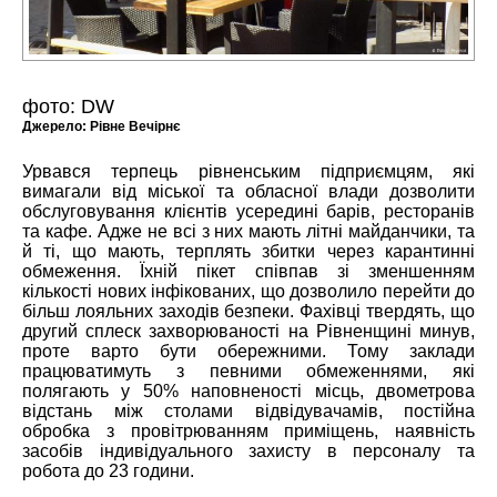
фото: DW
Джерело:
Рівне Вечірнє
Урвався терпець рівненським підприємцям, які
вимагали від міської та обласної влади дозволити
обслуговування клієнтів усередині барів, ресторанів
та кафе. Адже не всі з них мають літні майданчики, та
й ті, що мають, терплять збитки через карантинні
обмеження. Їхній пікет співпав зі зменшенням
кількості нових інфікованих, що дозволило перейти до
більш лояльних заходів безпеки. Фахівці твердять, що
другий сплеск захворюваності на Рівненщині минув,
проте варто бути обережними. Тому заклади
працюватимуть з певними обмеженнями, які
полягають у 50% наповненості місць, двометрова
відстань між столами відвідувачамів, постійна
обробка з провітрюванням приміщень, наявність
засобів індивідуального захисту в персоналу та
робота до 23 години.