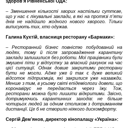
здоров’я Рівненської ОДА:
–
Зменшення кількості хворих настільки суттєве,
що у нас є лікувальні заклади, в які на протязі п’яти
днів не надійшло жодного нового хворого. Тільки
виписують тих, хто одужав.
Галина Кухтій, власниця ресторану «Бармаки»:
–
Ресторанний бізнес повністю побудований на
людях, тому й після запровадження карантину
заклади залишилися без роботи. Мої працівники були
змушені піти у відпустку за власний рахунок на час
цієї ситуації. Однак довше закритими ресторани
бути не могли. Адже уже й так є дуже великий
відсоток підприємців, які закрилися уже назавжди.
Менше з тим, в усьому світі епідеміологи довели, що
коронавірус не передається через їжу. Тож,
ресторани можна було лишити відкритими. Звісно,
дотримуючись карантинних заходів: не більше
чотирьох людей за одним столиком з дотриманням
дистанції. Це б не створило ніякого дискомфорту.
Сергій Дем’янов, директор кінопалацу «Україна»: