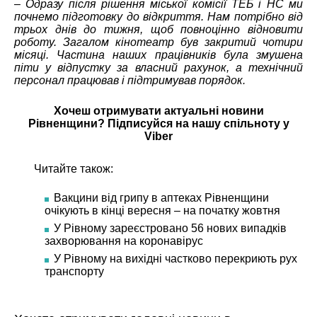
–
Одразу після рішення міської комісії ТЕБ і НС ми
почнемо підготовку до відкриття. Нам потрібно від
трьох днів до тижня, щоб повноцінно відновити
роботу. Загалом кінотеатр був закритий чотири
місяці. Частина наших працівників була змушена
піти у відпустку за власний рахунок, а технічний
персонал працював і підтримував порядок.
Хочеш отримувати актуальні новини
Рівненщини? Підписуйся на нашу
спільноту у
Viber
Читайте також:
Вакцини від грипу в аптеках Рівненщини
очікують в кінці вересня – на початку жовтня
У Рівному зареєстровано 56 нових випадків
захворювання на коронавірус
У Рівному на вихідні частково перекриють рух
транспорту