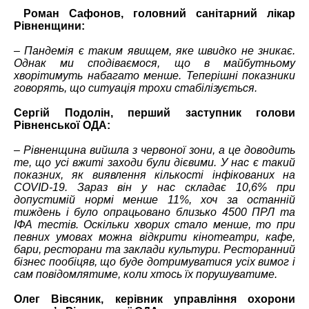
Роман Сафонов, головний санітарний лікар
Рівненщини:
– Пандемія є таким явищем, яке швидко не зникає.
Однак ми сподіваємося, що в майбутньому
хворітимуть набагато менше. Теперішні показники
говорять, що ситуація трохи стабілізується.
Сергій Подолін, перший заступник голови
Рівненської ОДА:
–
Рівненщина вийшла з червоної зони, а це доводить
те, що усі вжиті заходи були дієвими. У нас є такий
показних, як виявлення кількості інфікованих на
COVID-19. Зараз він у нас складає 10,6% при
допустимій нормі менше 11%, хоч за останній
тиждень і було опрацьовано близько 4500 ПРЛ та
ІФА тестів. Оскільки хворих стало менше, то при
певних умовах можна відкрити кінотеатри, кафе,
бари, ресторани та заклади культури. Ресторанний
бізнес пообіцяв, що буде дотримуватися усіх вимог і
сам повідомлятиме, коли хтось їх порушуватиме.
Олег Вівсяник, керівник управління охорони