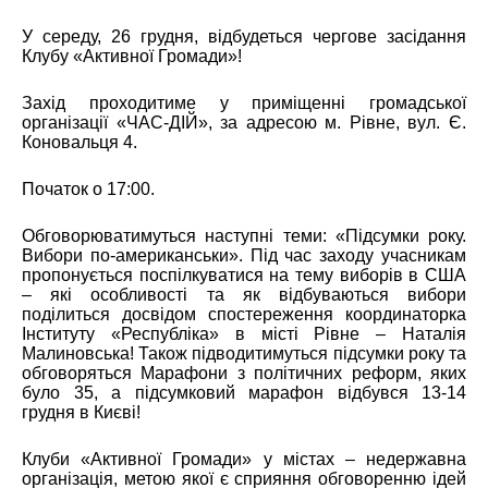
У середу, 26 грудня, відбудеться чергове засідання
Клубу «Активної Громади»!
Захід проходитиме у приміщенні громадської
організації «ЧАС-ДІЙ», за адресою м. Рівне, вул. Є.
Коновальця 4.
Початок о 17:00.
Обговорюватимуться наступні теми: «Підсумки року.
Вибори по-американськи». Під час заходу учасникам
пропонується поспілкуватися на тему виборів в США
– які особливості та як відбуваються вибори
поділиться досвідом спостереження координаторка
Інституту «Республіка» в місті Рівне – Наталія
Малиновська! Також підводитимуться підсумки року та
обговоряться Марафони з політичних реформ, яких
було 35, а підсумковий марафон відбувся 13-14
грудня в Києві!
Клуби «Активної Громади» у містах – недержавна
організація, метою якої є сприяння обговоренню ідей