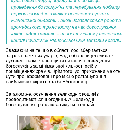
культових споруд, пересування до місць
проведення богослужінь та перебування поблизу
церков громадян в межах населених пунктів
Рівненської області. Також дозволяється робота
громадського транспорту на час богослужіння
«від» і «до» храмів», – написав у своєму телеграм-
каналі начальник Рівненської ОВА Віталій Коваль.
Зважаючи на те, що в області досі зберігається
загроза ракетних ударів, Рада оборони узгодила з
духовенством Рівненщини питання проведення
богослужінь за мінімальної кількості осіб у
приміщеннях храмів. Крім того, усі прихожани мають
бути проінформовані про місце розташування
найближчих укриттів та бомбосховищ.
Загалом же, освячення великодніх кошиків
проводитиметься щогодини. А Великодні
богослужіння транслюватимуться онлайн.