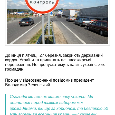
До кінця п’ятниці, 27 березня, закриють державний
кордон України та припинять всі пасажирські
перевезення. Не пропускатимуть навіть українських
громадян.
Про це у відеозверненні повідомив президент
Володимир Зеленський.
Сьогодні ми вже не маємо часу чекати. Ми
опинилися перед важким вибором між
громадянами, які ще за кордоном, та безпекою 50
млн громадян всередині країни, — сказав він.