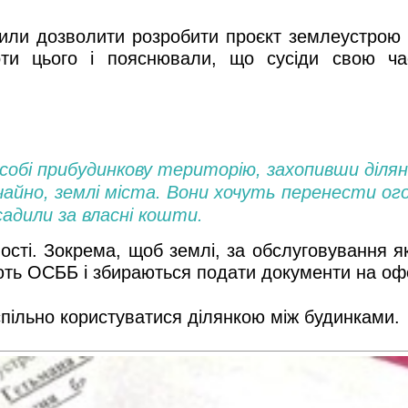
осили дозволити розробити проєкт землеустрою
ти цього і пояснювали, що сусіди свою час
.
 собі прибудинкову територію, захопивши ділян
чайно, землі міста. Вони хочуть перенести ог
 садили за власні кошти.
сті. Зокрема, щоб землі, за обслуговування як
рюють ОСББ і збираються подати документи на 
спільно користуватися ділянкою між будинками.