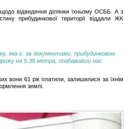
 щодо відведення ділянки їхньому ОСББ. А з
тину прибудинкової території віддали ЖК
ку, яка є, за документами, прибудинковою
орожу на 5.38 метра, позбавивши нас
их вони 61 рік платили, залишилися за їхнім
оформлення землі.