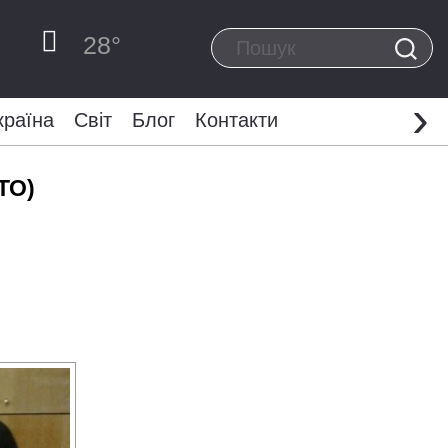
28
°
›
країна
Світ
Блог
Контакти
ТО)