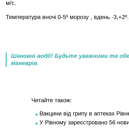
м/с.
Температура вночі 0-5º морозу , вдень -3,+2º.
Шановні водії! Будьте уважними та об
маневрів
.
Читайте також:
Вакцини від грипу в аптеках Рівн
У Рівному зареєстровано 56 нов