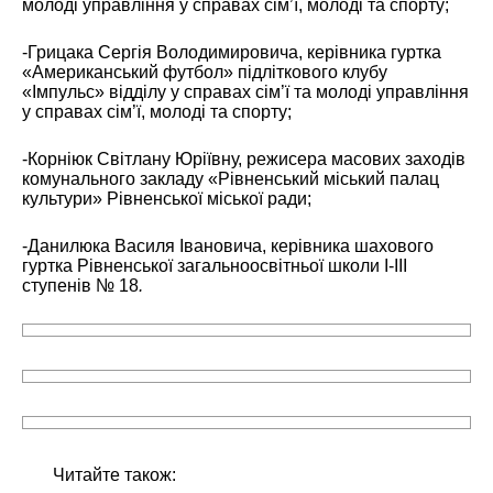
молоді управління у справах сім’ї, молоді та спорту;
-Грицака Сергія Володимировича, керівника гуртка
«Американський футбол» підліткового клубу
«Імпульс» відділу у справах сім’ї та молоді управління
у справах сім’ї, молоді та спорту;
-Корніюк Світлану Юріївну, режисера масових заходів
комунального закладу «Рівненський міський палац
культури» Рівненської міської ради;
-Данилюка Василя Івановича, керівника шахового
гуртка Рівненської загальноосвітньої школи І-ІІІ
ступенів № 18
.
Читайте також: