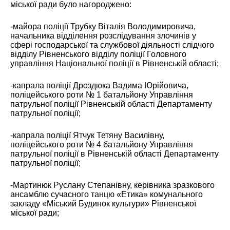
міської ради було нагороджено:
-майора поліції Трубку Віталія Володимировича,
начальника відділення розслідування злочинів у
сфері господарської та службової діяльності слідчого
відділу Рівненського відділу поліції Головного
управління Національної поліції в Рівненській області;
-капрала поліції Дроздюка Вадима Юрійовича,
поліцейського роти № 1 батальйону Управління
патрульної поліції Рівненській області Департаменту
патрульної поліції;
-капрала поліції Ятчук Тетяну Василівну,
поліцейського роти № 4 батальйону Управління
патрульної поліції в Рівненській області Департаменту
патрульної поліції;
-Мартинюк Руслану Степанівну, керівника зразкового
ансамблю сучасного танцю «Етика» комунального
закладу «Міський Будинок культури» Рівненської
міської ради;