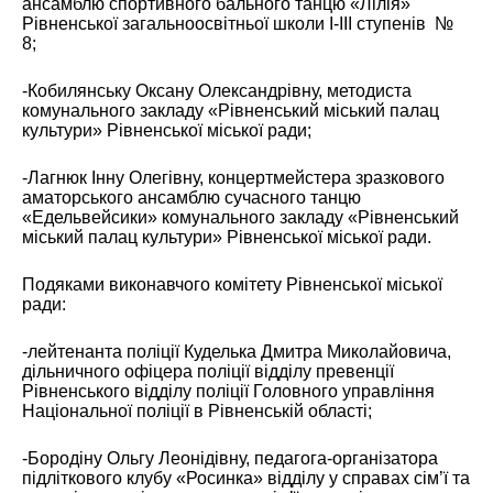
ансамблю спортивного бального танцю «Лілія»
Рівненської загальноосвітньої школи І-ІІІ ступенів №
8;
-Кобилянську Оксану Олександрівну, методиста
комунального закладу «Рівненський міський палац
культури» Рівненської міської ради;
-Лагнюк Інну Олегівну, концертмейстера зразкового
аматорського ансамблю сучасного танцю
«Едельвейсики» комунального закладу «Рівненський
міський палац культури» Рівненської міської ради.
Подяками виконавчого комітету Рівненської міської
ради:
-лейтенанта поліції Куделька Дмитра Миколайовича,
дільничного офіцера поліції відділу превенції
Рівненського відділу поліції Головного управління
Національної поліції в Рівненській області;
-Бородіну Ольгу Леонідівну, педагога-організатора
підліткового клубу «Росинка» відділу у справах сім’ї та