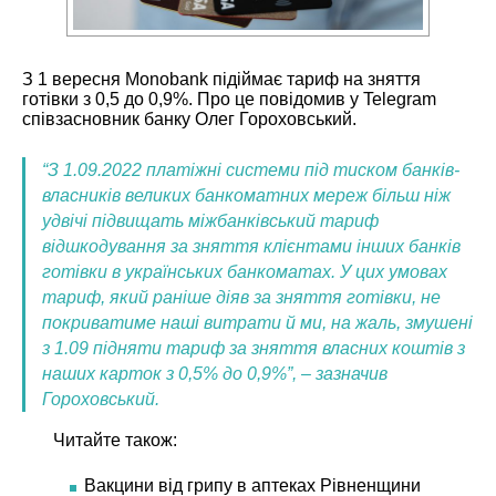
З 1 вересня Monobank підіймає тариф на зняття
готівки з 0,5 до 0,9%. Про це повідомив у Telegram
співзасновник банку Олег Гороховський.
“З 1.09.2022 платіжні системи під тиском банків-
власників великих банкоматних мереж більш ніж
удвічі підвищать міжбанківський тариф
відшкодування за зняття клієнтами інших банків
готівки в українських банкоматах.
У цих умовах
тариф, який раніше діяв за зняття готівки, не
покриватиме наші витрати й ми, на жаль, змушені
з 1.09 підняти тариф за зняття власних коштів з
наших карток з 0,5% до 0,9%”, – зазначив
Гороховський.
Читайте також:
Вакцини від грипу в аптеках Рівненщини