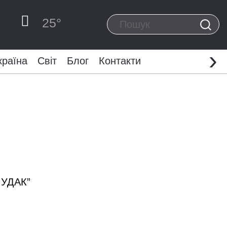
25
°
›
країна
Світ
Блог
Контакти
 МУДАК”