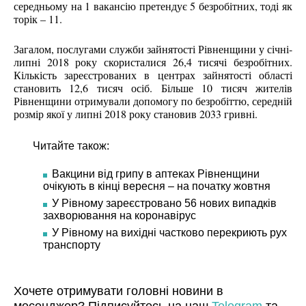
середньому на 1 вакансію претендує 5 безробітних, тоді як
торік – 11.
Загалом, послугами служби зайнятості Рівненщини у січні-
липні 2018 року скористалися 26,4 тисячі безробітних.
Кількість зареєстрованих в центрах зайнятості області
становить 12,6 тисяч осіб. Більше 10 тисяч жителів
Рівненщини отримували допомогу по безробіттю, середній
розмір якої у липні 2018 року становив 2033 гривні.
Читайте також:
Вакцини від грипу в аптеках Рівненщини
очікують в кінці вересня – на початку жовтня
У Рівному зареєстровано 56 нових випадків
захворювання на коронавірус
У Рівному на вихідні частково перекриють рух
транспорту
Хочете отримувати головні новини в
месенджер? Підписуйтесь на наш
Telegram
та