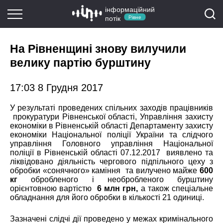
інформаційний
потік
Рівне
На Рівненщині знову вилучили
велику партію бурштину
17:03 8 Грудня 2017
У результаті проведених спільних заходів працівників
прокуратури Рівненської області, Управління захисту
економіки в Рівненській області Департаменту захисту
економіки Національної поліції України та слідчого
управління Головного управління Національної
поліції в Рівненській області 07.12.2017 виявлено та
ліквідовано діяльність чергового підпільного цеху з
обробки «сонячного» каміння та вилучено майже
600
кг
обробленого і необробленого бурштину
орієнтовною вартістю
6 млн грн,
а також спеціальне
обладнання для його обробки в кількості 21 одиниці.
Зазначені слідчі дії проведено у межах кримінального