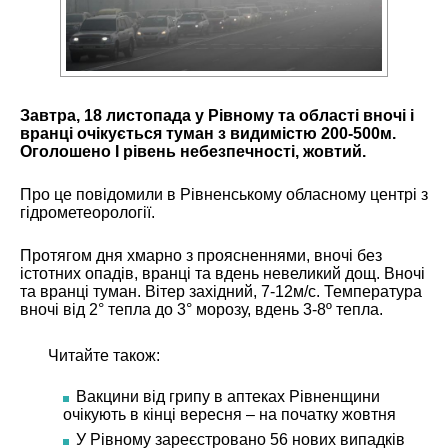
Завтра, 18 листопада у Рівному та області вночі і
вранці очікується туман з видимістю 200-500м.
Оголошено І рівень небезпечності, жовтий.
Про це повідомили в Рівненському обласному центрі з
гідрометеорології.
Протягом дня хмарно з проясненнями, вночі без
істотних опадів, вранці та вдень невеликий дощ. Вночі
та вранці туман. Вітер західний, 7-12м/с. Температура
вночі від 2° тепла до 3° морозу, вдень 3-8º тепла.
Читайте також:
Вакцини від грипу в аптеках Рівненщини
очікують в кінці вересня – на початку жовтня
У Рівному зареєстровано 56 нових випадків