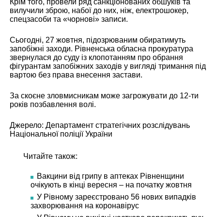
Крім того, провели ряд санкціонованих обшуків та
вилучили зброю, набої до них, ніж, електрошокер,
спецзасоби та «чорнові» записи.
Сьогодні, 27 жовтня, підозрюваним обиратимуть
запобіжні заходи. Рівненська обласна прокуратура
звернулася до суду із клопотанням про обрання
фігурантам запобіжних заходів у вигляді тримання під
вартою без права внесення застави.
За скоєне зловмисникам може загрожувати до 12-ти
років позбавлення волі.
Джерело: Департамент стратегічних розслідувань
Національної поліції України
Читайте також:
Вакцини від грипу в аптеках Рівненщини
очікують в кінці вересня – на початку жовтня
У Рівному зареєстровано 56 нових випадків
захворювання на коронавірус