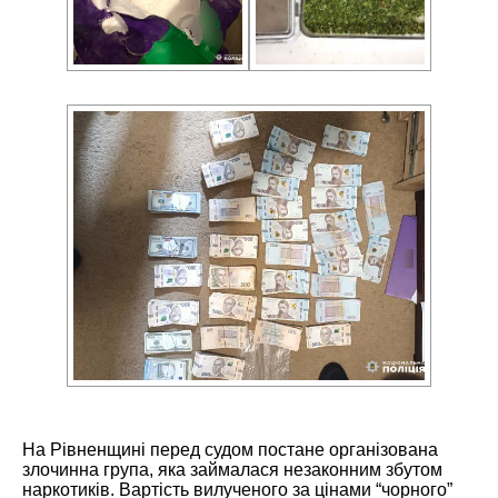
На Рівненщині перед судом постане організована
злочинна група, яка займалася незаконним збутом
наркотиків. Вартість вилученого за цінами “чорного”