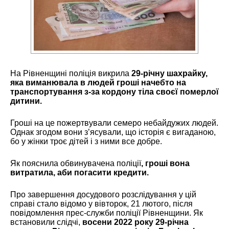
На Рівненщині поліція викрила
29-річну шахрайку,
яка виманювала в людей гроші начебто на
транспортування з-за кордону тіла своєї померлої
дитини.
Гроші на це пожертвували семеро небайдужих людей.
Однак згодом вони з’ясували, що історія є вигаданою,
бо у жінки троє дітей і з ними все добре.
Як пояснила обвинувачена поліції
, гроші вона
витратила, аби погасити кредити.
Про завершення досудового розслідування у цій
справі стало відомо у вівторок, 21 лютого, після
повідомлення прес-служби поліції Рівненщини. Як
встановили слідчі,
восени 2022 року 29-річна