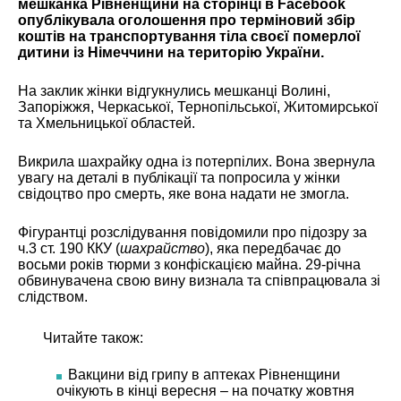
мешканка Рівненщини на сторінці в Facebook
опублікувала оголошення про терміновий збір
коштів на транспортування тіла своєї померлої
дитини із Німеччини на територію України.
На заклик жінки відгукнулись мешканці Волині,
Запоріжжя, Черкаської, Тернопільської, Житомирської
та Хмельницької областей.
Викрила шахрайку одна із потерпілих. Вона звернула
увагу на деталі в публікації та попросила у жінки
свідоцтво про смерть, яке вона надати не змогла.
Фігурантці розслідування повідомили про підозру за
ч.3 ст. 190 ККУ (
шахрайство
), яка передбачає до
восьми років тюрми з конфіскацією майна. 29-річна
обвинувачена свою вину визнала та співпрацювала зі
слідством.
Читайте також:
Вакцини від грипу в аптеках Рівненщини
очікують в кінці вересня – на початку жовтня