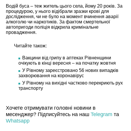
Водій буса – теж житель цього села, йому 20 років. За
процедурою, у нього відібрали зразки крові для
дослідження, чи не було на момент вчинення аварії
алкоголю чи наркотиків. За фактом смертельної
автопригоди поліція відкрила кримінальне
провадження.
Читайте також:
Вакцини від грипу в аптеках Рівненщини
очікують в кінці вересня – на початку жовтня
У Рівному зареєстровано 56 нових випадків
захворювання на коронавірус
У Рівному на вихідні частково перекриють рух
транспорту
Хочете отримувати головні новини в
месенджер? Підписуйтесь на наш
Telegram
та
Whatsapp