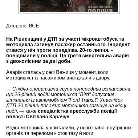
Джерело:
ВСЕ
На Рівненщині у ДТП за участі мікроавтобуса та
мотоцикла загинув пасажир останнього.
Інцидент
стався у ніч проти понеділка
, 20-го липня, –
повідомили у поліції. Це третя смертельна аварія
з двоколісним за дві доби.
Аварія сталась у селі Вежиця у момент, коли
мотоцикліст із пасажиром виїжджали з двору.
—
Слідчо-оперативна група попередньо встановила,
що 26-річний водій мотоцикла “Bird” допустив
зіткнення із автомобілем “Ford Transit”. Унаслідок
ДТП 20-річний пасажир мотоцикла загинув на місці
події,
— каже
спеціалістка пресслужби поліції
області Світлана Карачун.
Водія мотоцикла ушпиталили, у нього забої внутрішніх
органів та переломи кісток тазу й ноги.