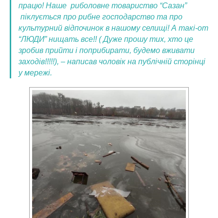
працю! Наше риболовне товариство “Сазан”
піклується про рибне господарство та про
культурний відпочинок в нашому селищі! А такі-от
“ЛЮДИ” нищать все!! ( Дуже прошу тих, хто це
зробив прийти і поприбирати, будемо вживати
заходів!!!!!)
, – написав чоловік на публічній сторінці
у мережі.