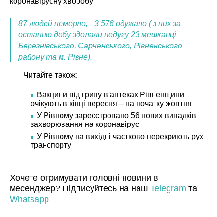
коронавірусну хворобу.
87 людей померло,
3 576 одужало ( з них за
останню добу здолали недугу 23 мешканці
Березнівського, Сарненського, Рівненського
району та м. Рівне).
Читайте також:
Вакцини від грипу в аптеках Рівненщини
очікують в кінці вересня – на початку жовтня
У Рівному зареєстровано 56 нових випадків
захворювання на коронавірус
У Рівному на вихідні частково перекриють рух
транспорту
Хочете отримувати головні новини в
месенджер? Підписуйтесь на наш
Telegram
та
Whatsapp