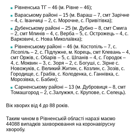
Рівненська ТГ – 46 (м. Рівне – 46);
Вараському районі – 15 (м. Вараш – 7, смт Зарічне
– 4, с. Іванчиці – 2, с. Морочне, с. Привітівка);
Дубенському районі – 25 (м. Дубно – 8, смт Смига
– 2, смт Млинів – 4, с. Верба – 5, с. Острожець – 4, с.
Варковичі, с. Нова Миколаївка);
Рівненському районі – 46 (м. Костопіль – 7, с.
Лісопіль – 2, с. Підлужне, м. Корець, смт Клевань – 4,
смт Оржів, с. Обарів – 5, с. Шпанів – 4, с. Городок –
4, с. Моквин – 3, с. Зоря – 2, с. Богуші, с. Зірне с.
Новожуків, с. Великий Житин, с. Козлин, с. Зозів, с.
Городище, с. Грабів, с. Колоденка, с. Ганнівка, с.
Морозівка, с. Бабин);
Сарненському районі – 13 (м. Дубровиця – 8, смт
Томашгород – 2, с.Залужжя, с. Крупове, с. Селець).
Вік хворих від 4 до 88 років.
Таким чином в Рівненській області наразі маємо
44088 випадків захворювання на коронавірусну
хворобу.