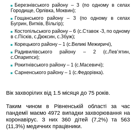
Березнівського району – 3 (по одному в селах
Городище, Орлівка, Моквин);
Гощанського району – 3 (по одному в селах
Бугрин, Витків, Вільгір);
Костопільського району – 6 (с.Ставок -3, по одному
в с.Пісків, с.Дюксин, с.Збуж);
Корецького району – 1 (с.Великі Межиричі),
Радивилівського району – 2 (с.Лев’ятин,
с.Опарипси);
Рокитнівського району – 1 (с.Масевичі);
Сарненського району – 1 (с.Федорівка).
Вік захворілих від 1.5 місяця до 75 років.
Таким чином в Рівненській області за час
пандемії маємо 4972 випадки захворювання на
коронавірус. З них 360 дітей (7,2%) та 563
(11,3%) медичних працівники.