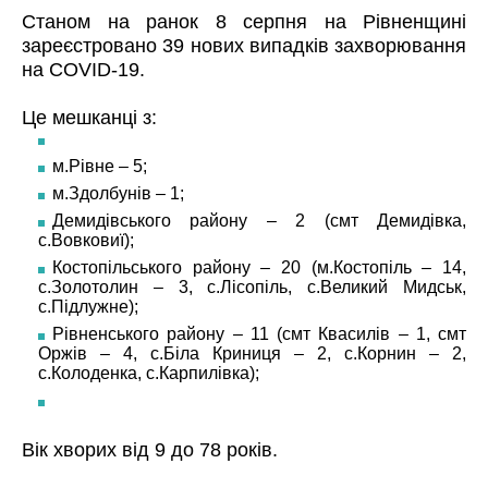
Станом на ранок 8 серпня на Рівненщині
зареєстровано 39 нових випадків захворювання
на COVID-19.
Це мешканці з:
м.Рівне – 5;
м.Здолбунів – 1;
Демидівського району – 2 (смт Демидівка,
с.Вовковиї);
Костопільського району – 20 (м.Костопіль – 14,
с.Золотолин – 3, с.Лісопіль, с.Великий Мидськ,
с.Підлужне);
Рівненського району – 11 (смт Квасилів – 1, смт
Оржів – 4, с.Біла Криниця – 2, с.Корнин – 2,
с.Колоденка, с.Карпилівка);
Вік хворих від 9 до 78 років.