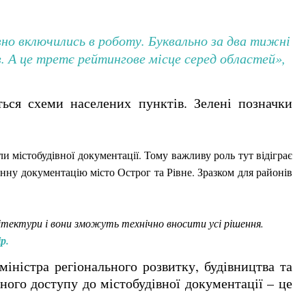
но включились в роботу. Буквально за два тижні
. А це третє рейтингове місце серед областей»,
ться схеми
населених пунктів. З
елені позначки
и містобудівної документації. Тому важливу роль тут відіграє
чинну документацію місто Острог та Рівне. Зразком для районів
хітектури і вони зможуть технічно вносити усі рішення.
р.
міністра регіонального розвитку, будівництва та
чного доступу до містобудівної документації – це