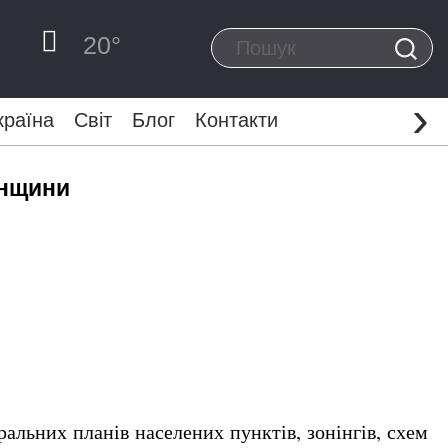
20
°
›
країна
Світ
Блог
Контакти
енщини
ральних планів населених пунктів, зонінгів, схем