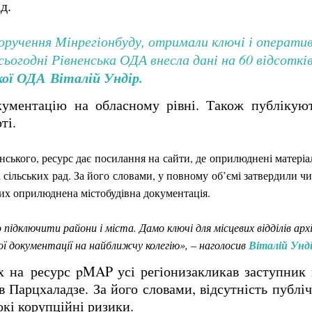
д.
ручення Мінрегіонбуду, отримали ключі і оператив
ьогодні Рівненська ОДА внесла дані на 60 відсотків
кої ОДА Віталій Ундір.
кументацію на обласному рівні. Також п
ублікую
ті.
ського, ресурс дає посилання на сайти, де оприлюднені матеріал
а сільських рад. За його словами, у повному об’ємі затвердили 
яких оприлюднена містобудівна документація.
ідключити райони і міста. Дамо ключі для місцевих відділів ар
ї документації на найближчу колегію», – наголосив
Віталій Унді
их на ресурс pMAP усі регіони
закликав
заступник 
 Парцхаладзе. За його словами, в
ідсутність публі
окі корупційні ризики.