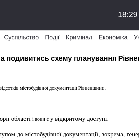
18:29
Суспільство
Події
Кримінал
Економіка
У
жна подивитись схему планування Рівн
ідсотків містобудівної документації Рівненщини.
рії області
у відкритому доступі.
і вони є
упом до містобудівної документації, зокрема, гене