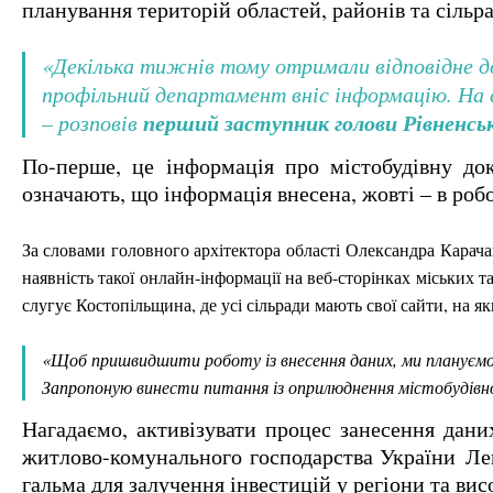
планування територій областей, районів та сільра
«
Декілька тижнів тому отримали відповідне до
профільний департамент вніс інформацію. На с
перший заступник голови Рівненсь
– розповів
По-перше, це
інформація про містобудівну до
означають, що інформація внесена, жовті – в робо
За словами головного архітектора області Олександра Карачан
наявність такої онлайн-інформації на веб-сторінках міських т
слугує Костопільщина, де усі сільради мають свої сайти, на 
«Щоб пришвидшити роботу із внесення даних, ми плануємо п
Запропоную винести питання із оприлюднення містобудівно
Нагадаємо, активізувати процес занесення дан
житлово-комунального господарства України Лев
гальма для залучення інвестицій у регіони та вис