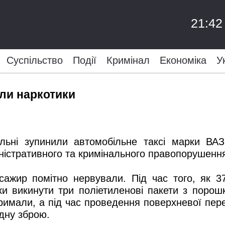
21:42
Суспільство
Події
Кримінал
Економіка
У
шли наркотики
ульні зупинили автомобільне таксі марки ВА
ністративного та кримінального правопорушення
сажир помітно нервували. Під час того, як 37
ки викинути три п
оліетиленові пакети з порош
римали, а під час проведення поверхневої перев
дну зброю.