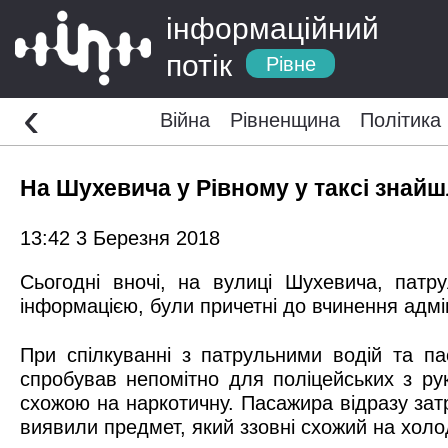
інформаційний
потік
Рівне
‹
Війна
Рівненщина
Політика
На Шухевича у Рівному у таксі знай
13:42 3 Березня 2018
Сьогодні вночі, на вулиці Шухевича, патр
інформацією, були причетні до вчинення адмі
При спілкуванні з патрульними водій та па
спробував непомітно для поліцейських з ру
схожою на наркотичну. Пасажира відразу зат
виявили предмет, який ззовні схожий на холо