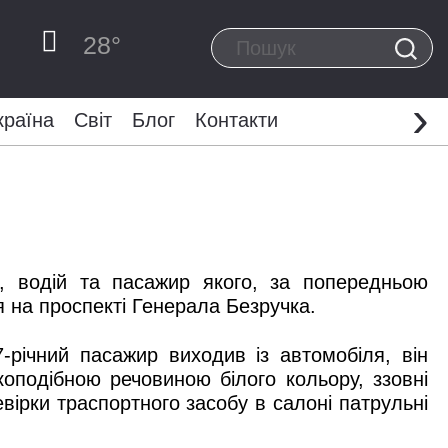
28
°
›
країна
Світ
Блог
Контакти
З, водій та пасажир якого, за попередньою
 на проспекті Генерала Безручка.
-річний пасажир виходив із автомобіля, він
коподібною речовиною білого кольору, ззовні
ірки траспортного засобу в салоні патрульні