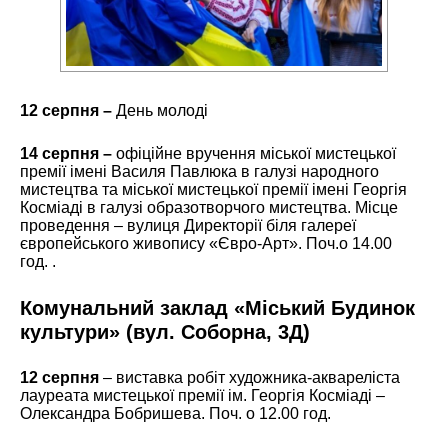
12 серпня –
День молоді
14 серпня –
офіційне вручення міської мистецької
премії імені Василя Павлюка в галузі народного
мистецтва та міської мистецької премії імені Георгія
Косміаді в галузі образотворчого мистецтва. Місце
проведення – вулиця Директорії біля галереї
європейського живопису «Євро-Арт». Поч.о 14.00
год. .
Комунальний заклад «Міський Будинок
культури»
(вул. Соборна, 3Д)
12 серпня
– виставка робіт художника-аквареліста
лауреата мистецької премії ім. Георгія Косміаді –
Олександра Бобришева. Поч. о 12.00 год.