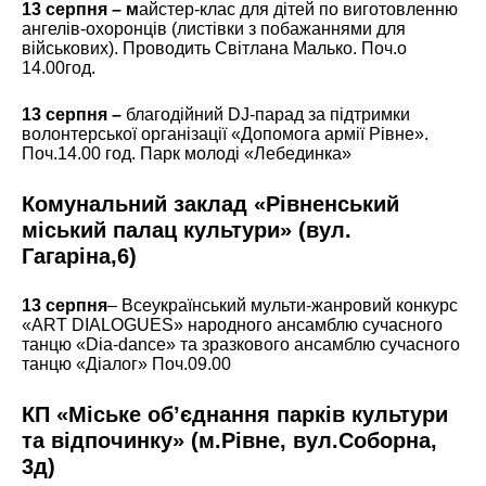
13 серпня – м
айстер-клас для дітей по виготовленню
ангелів-охоронців (листівки з побажаннями для
військових). Проводить Світлана Малько. Поч.о
14.00год.
13 серпня –
благодійний DJ-парад за підтримки
волонтерської організації «Допомога армії Рівне».
Поч.14.00 год. Парк молоді «Лебединка»
Комунальний заклад «Рівненський
міський палац культури»
(вул.
Гагаріна,6)
13 серпня
– Всеукраїнський мульти-жанровий конкурс
«АRT DIALOGUES» народного ансамблю сучасного
танцю «Dia-dance» та зразкового ансамблю сучасного
танцю «Діалог» Поч.09.00
КП «Міське об’єднання парків культури
та відпочинку» (м.Рівне, вул.Соборна,
3д)