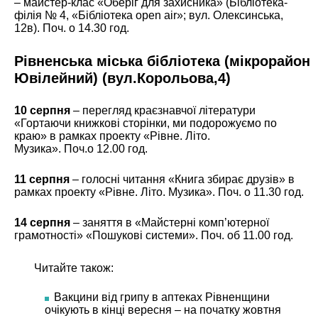
– майстер-клас «Оберіг для захисника» (Бібліотека-
філія № 4, «Бібліотека open air»; вул. Олексинська,
12в). Поч. о 14.30 год.
Рівненська міська бібліотека (мікрорайон
Ювілейний)
(вул.Корольова,4)
10 серпня
– перегляд краєзнавчої літератури
«Гортаючи книжкові сторінки, ми подорожуємо по
краю» в рамках проекту «Рівне. Літо.
Музика». Поч.о 12.00 год.
11 серпня
– голосні читання «Книга збирає друзів» в
рамках проекту «Рівне. Літо. Музика». Поч. о 11.30 год.
14 серпня
– заняття в «Майстерні комп’ютерної
грамотності» «Пошукові системи». Поч. об 11.00 год.
Читайте також:
Вакцини від грипу в аптеках Рівненщини
очікують в кінці вересня – на початку жовтня