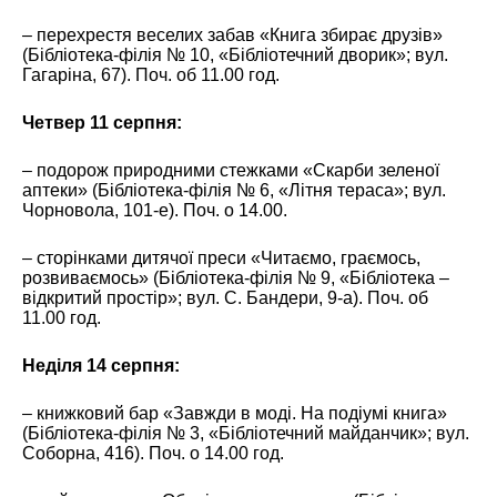
– перехрестя веселих забав «Книга збирає друзів»
(Бібліотека-філія № 10, «Бібліотечний дворик»; вул.
Гагаріна, 67). Поч. об 11.00 год.
Четвер 11 серпня:
– подорож природними стежками «Скарби зеленої
аптеки» (Бібліотека-філія № 6, «Літня тераса»; вул.
Чорновола, 101-е). Поч. о 14.00.
– сторінками дитячої преси «Читаємо, граємось,
розвиваємось» (Бібліотека-філія № 9, «Бібліотека –
відкритий простір»; вул. С. Бандери, 9-а). Поч. об
11.00 год.
Неділя 14 серпня:
– книжковий бар «Завжди в моді. На подіумі книга»
(Бібліотека-філія № 3, «Бібліотечний майданчик»; вул.
Соборна, 416). Поч. о 14.00 год.