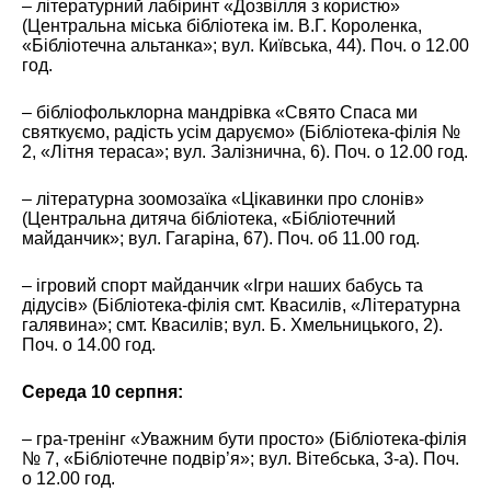
– літературний лабіринт «Дозвілля з користю»
(Центральна міська бібліотека ім. В.Г. Короленка,
«Бібліотечна альтанка»; вул. Київська, 44). Поч. о 12.00
год.
– бібліофольклорна мандрівка «Свято Спаса ми
святкуємо, радість усім даруємо» (Бібліотека-філія №
2, «Літня тераса»; вул. Залізнична, 6). Поч. о 12.00 год.
– літературна зоомозаїка «Цікавинки про слонів»
(Центральна дитяча бібліотека, «Бібліотечний
майданчик»; вул. Гагаріна, 67). Поч. об 11.00 год.
– ігровий спорт майданчик «Ігри наших бабусь та
дідусів» (Бібліотека-філія смт. Квасилів, «Літературна
галявина»; смт. Квасилів; вул. Б. Хмельницького, 2).
Поч. о 14.00 год.
Середа 10 серпня:
– гра-тренінг «Уважним бути просто» (Бібліотека-філія
№ 7, «Бібліотечне подвір’я»; вул. Вітебська, 3-а). Поч.
о 12.00 год.