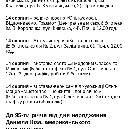
який смак» (Бібліотека-філія смт. Квасилів; смт.
Квасилів; вул. Б. Хмельницького, 2). Протягом дня.
14 серпня –
релакс-простір «Спілкуємося.
Відпочиваємо. Граємо» (Центральна міська бібліотека
ім. В. Короленка; вул. Київська, 44). Поч. о 12.00 год.
14 серпня
– Атр-майстерня «Квітка веселка»
(Бібліотека-філія № 2; вул. Залізнична, 6). Поч. о 12.00
год.
14 серпня –
виставка-свято «З Медовим Спасом та
Маковієм» (Бібліотека-філія № 4; вул. Олексинська,
12в). (Згідно графіку роботи бібліотеки).
14 серпня –
виставка-вернісаж від художниці Ольги
Моцер «Мистецтво – це життя! І воно вічне!»
(Бібліотека-філія № 4; вул. Олексинська, 12в). (Згідно
графіку роботи бібліотеки).
До 95-ти річчя від дня народження
Деніела Кіза, американського