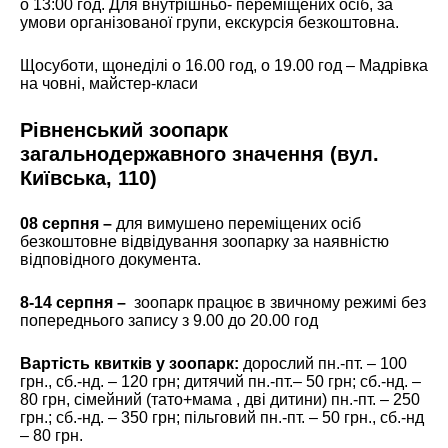
о 13:00 год. Для внутрішньо- переміщених осіб, за
умови організованої групи, екскурсія безкоштовна.
Щосуботи, щонеділі о 16.00 год, о 19.00 год – Мадрівка
на човні, майстер-класи
Рівненський зоопарк
загальнодержавного значення (вул.
Київська, 110)
08 серпня
–
для вимушено переміщених осіб
безкоштовне відвідування зоопарку за наявністю
відповідного документа.
8-14 серпня –
зоопарк працює в звичному режимі без
попереднього запису з 9.00 до 20.00 год
Вартість квитків у зоопарк:
дорослий пн.-пт. – 100
грн., сб.-нд. – 120 грн; дитячий пн.-пт.– 50 грн; сб.-нд. –
80 грн, сімейний (тато+мама , дві дитини) пн.-пт. – 250
грн.; сб.-нд. – 350 грн; пільговий пн.-пт. – 50 грн., сб.-нд
– 80 грн.