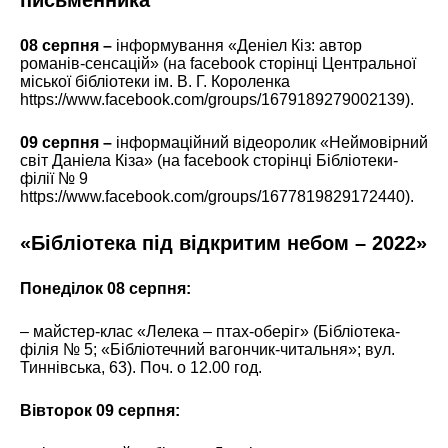
письменника
08 серпня –
інформування «Деніел Кіз: автор
романів-сенсацій» (на facebook сторінці Центральної
міської бібліотеки ім. В. Г. Короленка
https://www.facebook.com/groups/1679189279002139).
09 серпня –
інформаційний відеоролик «Неймовірний
світ Даніела Кіза» (на facebook сторінці Бібліотеки-
філії № 9
https://www.facebook.com/groups/1677819829172440).
«Бібліотека під відкритим небом – 2022»
Понеділок 08 серпня:
– майстер-клас «Лелека – птах-оберіг» (Бібліотека-
філія № 5; «Бібліотечний вагончик-читальня»; вул.
Тиннівська, 63). Поч. о 12.00 год.
Вівторок 09 серпня: