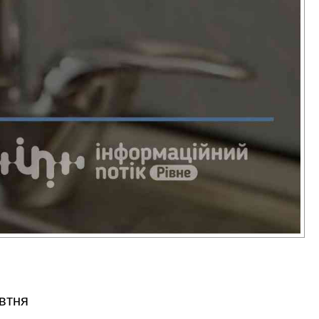
овтня