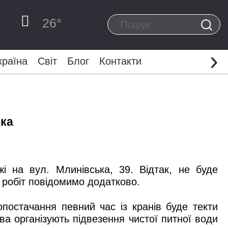
26
°
›
країна
Світ
Блог
Контакти
ька
жі на вул. Млинівська, 39. Відтак, не буде
 робіт повідомимо додатково.
постачання певний час із кранів буде текти
ва організують підвезення чистої питної води