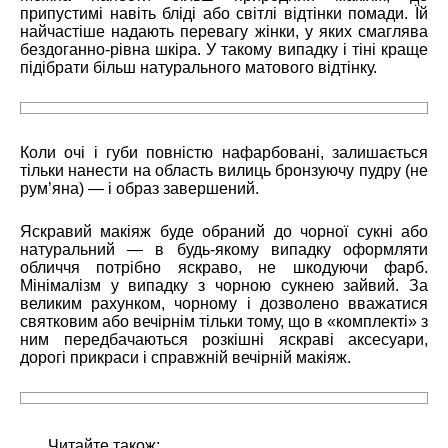
припустимі навіть бліді або світлі відтінки помади. Їй
найчастіше надають перевагу жінки, у яких смаглява
бездоганно-рівна шкіра. У такому випадку і тіні краще
підібрати більш натурального матового відтінку.
Коли очі і губи повністю нафарбовані, залишається
тільки нанести на область вилиць бронзуючу пудру (не
рум’яна) — і образ завершений.
Яскравий макіяж буде обраний до чорної сукні або
натуральний — в будь-якому випадку оформляти
обличчя потрібно яскраво, не шкодуючи фарб.
Мінімалізм у випадку з чорною сукнею зайвий. За
великим рахунком, чорному і дозволено вважатися
святковим або вечірнім тільки тому, що в «комплекті» з
ним передбачаються розкішні яскраві аксесуари,
дорогі прикраси і справжній вечірній макіяж.
Читайте також: