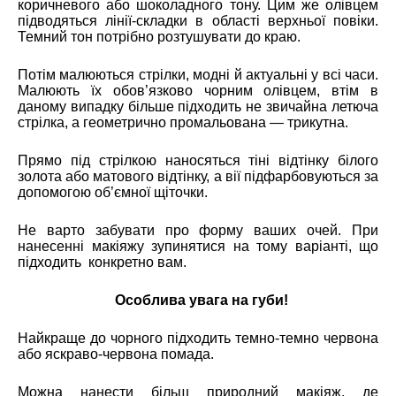
коричневого або шоколадного тону. Цим же олівцем
підводяться лінії-складки в області верхньої повіки.
Темний тон потрібно розтушувати до краю.
Потім малюються стрілки, модні й актуальні у всі часи.
Малюють їх обов’язково чорним олівцем, втім в
даному випадку більше підходить не звичайна летюча
стрілка, а геометрично промальована — трикутна.
Прямо під стрілкою наносяться тіні відтінку білого
золота або матового відтінку, а вії підфарбовуються за
допомогою об’ємної щіточки.
Не варто забувати про форму ваших очей. При
нанесенні макіяжу зупинятися на тому варіанті, що
підходить конкретно вам.
Особлива увага на губи!
Найкраще до чорного підходить темно-темно червона
або яскраво-червона помада.
Можна нанести більш природний макіяж, де