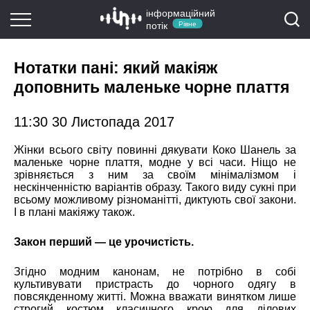
інформаційний
потік
Рівне
Нотатки пані: який макіяж
доповнить маленьке чорне плаття
11:30 30 Листопада 2017
Жінки всього світу повинні дякувати Коко Шанель за
маленьке чорне плаття, модне у всі часи. Ніщо не
зрівняється з ним за своїм мінімалізмом і
нескінченністю варіантів образу. Такого виду сукні при
всьому можливому різноманітті, диктують свої закони.
І в плані макіяжу також.
Закон перший — це урочистість.
Згідно модним канонам, не потрібно в собі
культивувати пристрасть до чорного одягу в
повсякденному житті. Можна вважати винятком лише
строгий костюм класичного крою для ділових