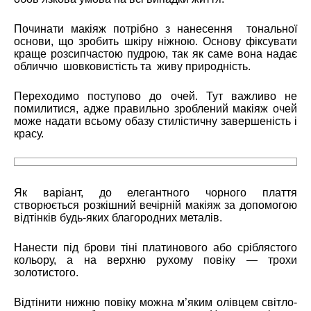
Починати макіяж потрібно з нанесення тональної
основи, що зробить шкіру ніжною. Основу фіксувати
краще розсипчастою пудрою, так як саме вона надає
обличчю шовковистість та живу природність.
Переходимо поступово до очей. Тут важливо не
помилитися, адже правильно зроблений макіяж очей
може надати всьому обазу стилістичну завершеність і
красу.
Як варіант, до елегантного чорного плаття
створюється розкішний вечірній макіяж за допомогою
відтінків будь-яких благородних металів.
Нанести під брови тіні платинового або сріблястого
кольору, а на верхню рухому повіку — трохи
золотистого.
Відтінити нижню повіку можна м’яким олівцем світло-