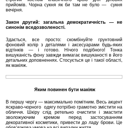
прийомів. Чорна сукня як би там не було — сукня
вечірня.
Закон другий: загальна демократичність — не
синонім вседозволеності.
Здається, все просто: скомбінуйте грунтовний
фоновий колір з деталями і аксесуарами будь-яких
відтінків — і готово. Нічого подібного! Тонка
вишуканість фону завжди вимагає вишуканості в його
детальних доповненнях. Стосується це і такої області,
як макіяж.
Яким повинен бути макіяж
В першу чергу — максимально помітним. Весь акцент
яскраво-чорного одягу потрібно грамотно змістити на
обличчя. Шкіру слід ретельно очистити і змастити
зволожуючим кремом перед застосуванням
декоративної косметики, привести до ладу брови. Це
обов’язкова умова на всі випадки життя.