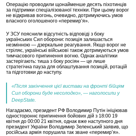
Операцію проводили щонайменше десять піхотинців
за підтримки спеціалізованої техніки. При цьому ворог
не відкривав вогонь, очевидно, дотримуючись умов
власного оголошеного «перемир’я».
У ЗСУ пояснили відсутність відповіді з боку
українських Сил оборони: позиція залишається
незмінною — дзеркальне реагування. Якщо ворог не
стріляє, українські військові також дотримуються умов
тимчасового припинення вогню. Однак аналітики
застерігають: тиша з боку росіян — це лише
стратегічна пауза для облаштування позицій, ротацій
та підготовки до наступу.
«Після закінчення цієї вистави на фронті бійцям
Сил оборони буде несолодко», — наголосили у
DeepState.
Нагадаємо, президент РФ Володимир Путін ініціював
одностороннє припинення бойових дій з 18:00 19
квітня до 00:00 21 квітня, однак вже наступного дня
президент України Володимир Зеленський заявив, що
російська армія порушила так зване «перемир’я».