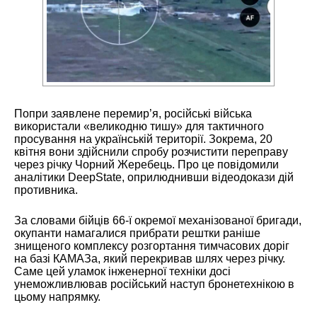
Попри заявлене перемир’я, російські війська
використали «великодню тишу» для тактичного
просування на українській території. Зокрема, 20
квітня вони здійснили спробу розчистити переправу
через річку Чорний Жеребець. Про це повідомили
аналітики DeepState, оприлюднивши відеодокази дій
противника.
За словами бійців 66-ї окремої механізованої бригади,
окупанти намагалися прибрати рештки раніше
знищеного комплексу розгортання тимчасових доріг
на базі КАМАЗа, який перекривав шлях через річку.
Саме цей уламок інженерної техніки досі
унеможливлював російський наступ бронетехнікою в
цьому напрямку.